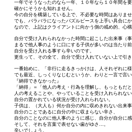
一年でそうなったのなら一年、１０年なら１０年間を要
確かにそうかも知れません。
今の自分を構築している上で、不必要な時間はありませ
でも、バラバラになったパズルピースを上手い具合にか
なので、上記はクライアントに向かう側の戒め的、心構
自分で受け入れられなかった時間に起こした出来事（事
まるで他人事のように口にする子供が多いのは当たり前
自分を受け入れる事すら辛いのです。
更生って、その全て、自分で受け入れていない上で引き
一番始めに、「非行に走るきっかけは、人それぞれに様
でも最近、しっくりなじむというか、わりと一言で言い
『納得できなかった』
「納得」＝「他人の考え・行為を理解し、もっともだと
人の考えることや、やっていることを受け入れられない
自分の置かれている状況が受け入れられない。
子供は、（大人も）何か自分の内に収めきれない出来事
自分のことであるに自分の中に収まらない辛さ、
自分のことなのに他人事のように感じ、自分が自分に感
そして、それを言葉で表せない歯がゆさ…。
辛いでしょう。