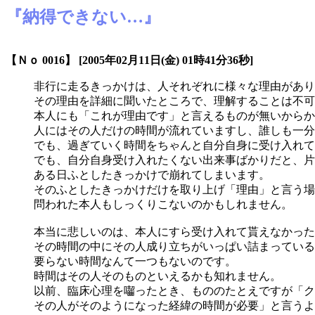
『納得できない…』
【Ｎｏ 0016】 [2005年02月11日(金) 01時41分36秒]
非行に走るきっかけは、人それぞれに様々な理由があり
その理由を詳細に聞いたところで、理解することは不可
本人にも「これが理由です」と言えるものが無いからか
人にはその人だけの時間が流れていますし、誰しも一分
でも、過ぎていく時間をちゃんと自分自身に受け入れて
でも、自分自身受け入れたくない出来事ばかりだと、片
ある日ふとしたきっかけで崩れてしまいます。
そのふとしたきっかけだけを取り上げ「理由」と言う場
問われた本人もしっくりこないのかもしれません。
本当に悲しいのは、本人にすら受け入れて貰えなかった
その時間の中にその人成り立ちがいっぱい詰まっている
要らない時間なんて一つもないのです。
時間はその人そのものといえるかも知れません。
以前、臨床心理を囓ったとき、もののたとえですが「ク
その人がそのようになった経緯の時間が必要」と言うよ