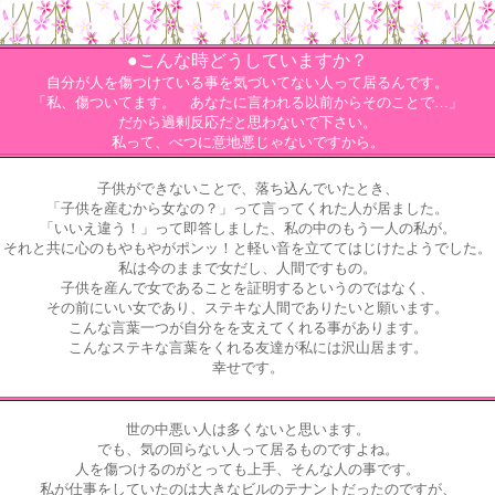
●こんな時どうしていますか？
自分が人を傷つけている事を気づいてない人って居るんです。
「私、傷ついてます。 あなたに言われる以前からそのことで…」
だから過剰反応だと思わないで下さい。
私って、べつに意地悪じゃないですから。
子供ができないことで、落ち込んでいたとき、
「子供を産むから女なの？」って言ってくれた人が居ました。
「いいえ違う！」って即答しました、私の中のもう一人の私が。
それと共に心のもやもやがポンッ！と軽い音を立ててはじけたようでした。
私は今のままで女だし、人間ですもの。
子供を産んで女であることを証明するというのではなく、
その前にいい女であり、ステキな人間でありたいと願います。
こんな言葉一つが自分をを支えてくれる事があります。
こんなステキな言葉をくれる友達が私には沢山居ます。
幸せです。
世の中悪い人は多くないと思います。
でも、気の回らない人って居るものですよね。
人を傷つけるのがとっても上手、そんな人の事です。
私が仕事をしていたのは大きなビルのテナントだったのですが、