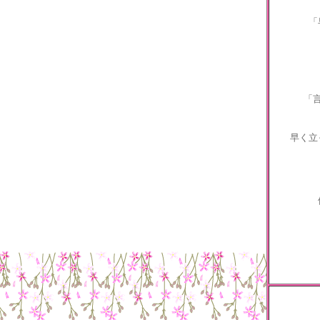
「
「
早く立