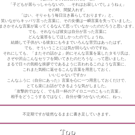
「子どもが居らっしゃらないの、…それはお寂しいでしょうねぇ」
その時、間髪入れず、
「はい、そりゃもう毎日泣き暮らしております♪」と、
笑いながらキッパリ言った言葉に、その女優は一瞬言葉を失っていました。
まさかそんな言葉が返ってくるなんて思っていなかったのだろうと思います
でも、それならば彼女は自分が言った言葉に
どんな返答をしてほしかったのでしょうね。
結婚して子供がいる彼女にも今までいろんな苦労はあったはず。
でも、そういうことには気が回らないのですね。
それにしても、「またその話かよ」的にそんな言葉を返したタモリ氏は、
さぞや沢山こんなセリフを聞いてきたのだろうな…って思いました。
まるで日々の気軽な挨拶でであるように言われるこのような言葉に、
これまた気軽に返せるこんな言葉を用意しておく。
いいじゃないですか♪
こんなふうに（自分にあった）言葉を心に一つ用意しておくだけで、
とても楽にお話ができるような気がしました。
「攻撃的ではなく、でも目一杯のアイロニーのこもった言葉」
相手をどうこうするではなく、自分が傷つかないために、ねっ。
不定期ですが徒然なるままに書き足していきます。