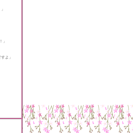
。」
！」
ですよ」
、