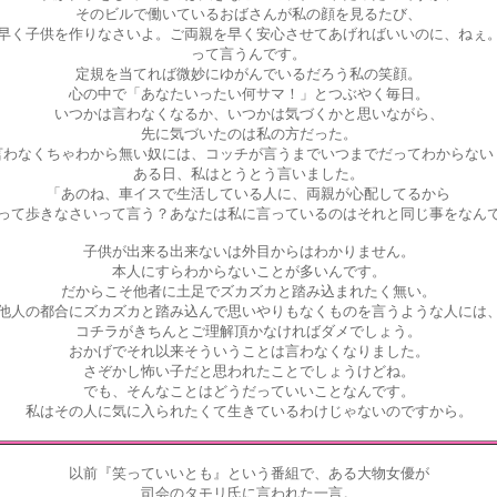
そのビルで働いているおばさんが私の顔を見るたび、
早く子供を作りなさいよ。ご両親を早く安心させてあげればいいのに、ねぇ
って言うんです。
定規を当てれば微妙にゆがんでいるだろう私の笑顔。
心の中で「あなたいったい何サマ！」とつぶやく毎日。
いつかは言わなくなるか、いつかは気づくかと思いながら、
先に気づいたのは私の方だった。
言わなくちゃわから無い奴には、コッチが言うまでいつまでだってわからない
ある日、私はとうとう言いました。
「あのね、車イスで生活している人に、両親が心配してるから
って歩きなさいって言う？あなたは私に言っているのはそれと同じ事をなん
子供が出来る出来ないは外目からはわかりません。
本人にすらわからないことが多いんです。
だからこそ他者に土足でズカズカと踏み込まれたく無い。
他人の都合にズカズカと踏み込んで思いやりもなくものを言うような人には
コチラがきちんとご理解頂かなければダメでしょう。
おかげでそれ以来そういうことは言わなくなりました。
さぞかし怖い子だと思われたことでしょうけどね。
でも、そんなことはどうだっていいことなんです。
私はその人に気に入られたくて生きているわけじゃないのですから。
以前『笑っていいとも』という番組で、ある大物女優が
司会のタモリ氏に言われた一言。