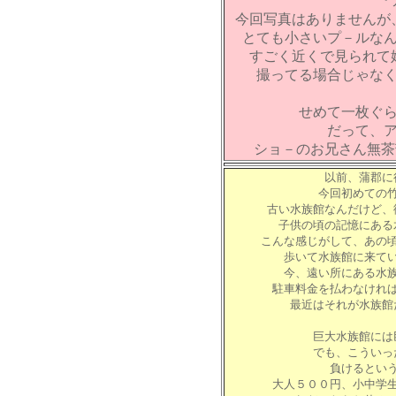
『
今回写真はありませんが
とても小さいプ－ルな
すごく近くで見られて
撮ってる場合じゃな
せめて一枚ぐ
だって、
ショ－のお兄さん無茶苦
以前、蒲郡に
今回初めての
古い水族館なんだけど、
子供の頃の記憶にある
こんな感じがして、あの
歩いて水族館に来て
今、遠い所にある水
駐車料金を払わなけれ
最近はそれが水族館
巨大水族館には
でも、こういっ
負けるとい
大人５００円、小中学